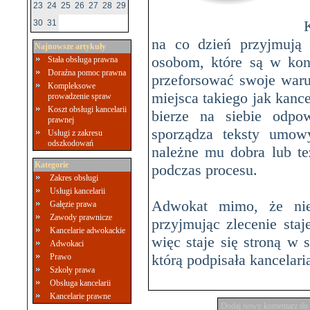
23
24
25
26
27
28
29
30
31
na co dzień przyjmują
Najnowsze artykuły
osobom, które są w kon
Stała obsługa prawna
Doraźna pomoc prawna
przeforsować swoje waru
Kompleksowe
miejsca takiego jak kan
prowadzenie spraw
Koszt obsługi kancelarii
bierze na siebie odpow
prawnej
sporządza teksty umow
Usługi z zakresu
odszkodowań
należne mu dobra lub te
Kategorie
podczas procesu.
Zakres obsługi
Usługi kancelarii
Adwokat mimo, że nie 
Gałęzie prawa
Zawody prawnicze
przyjmując zlecenie sta
Kancelarie adwokackie
więc staje się stroną w 
Adwokaci
którą podpisała kancelar
Prawo
Szkoły prawa
Obsługa kancelarii
Kancelarie prawne
Dodaj nowy komentarz do 