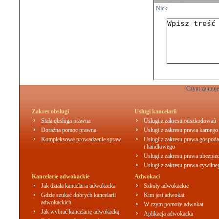
Nick:
Czym zajmuje 
Zakres obsługi
Usługi kancelarii
Stała obsługa prawna
Usługi z zakresu odszkodowań
Doraźna pomoc prawna
Usługi z zakresu prawa karnego
Kompleksowe prowadzenie spraw
Usługi z zakresu prawa gospoda
i handlowego
Usługi z zakresu prawa ubezpie
Usługi z zakresu prawa cywilne
Kancelarie adwokackie
Adwokaci
Jak działa kancelaria adwokacka
Szkoły adwokackie
Gdzie szukać dobrych kancelarii
Kim jest adwokat
adwokackich
W czym pomoże adwokat
Jak wybrać kancelarię adwokacką
Aplikacja adwokacka