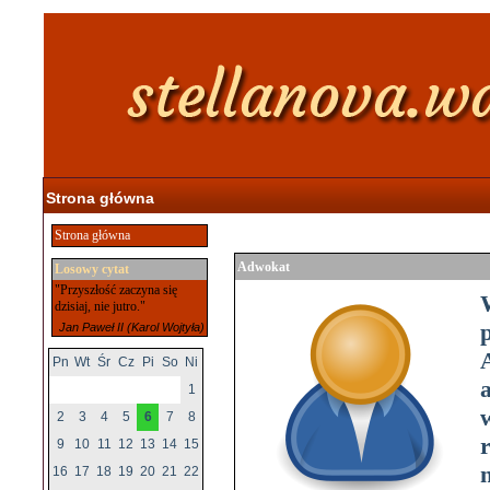
Strona główna
Strona główna
Adwokat
Losowy cytat
"Przyszłość zaczyna się
dzisiaj, nie jutro."
Jan Paweł II (Karol Wojtyła)
Pn
Wt
Śr
Cz
Pi
So
Ni
1
2
3
4
5
6
7
8
9
10
11
12
13
14
15
n
16
17
18
19
20
21
22