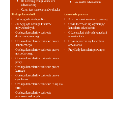
Ile kosztują usługi kancelarii
Jak zostać adwokatem
adwokackiej
Czym jest kancelaria adwokacka
Obsługa kancelarii
Kancelarie prawne
Jak wygląda obsługa firm
Koszt obsługi kancelarii prawnej
Jak wygląda obsługa klientów
Czym kierować się wybierając
indywidualnych
kancelarie adwokackie
Obsługa kancelarii w zakresie
Gdzie szukać dobrych kancelarii
doradztwa prawnego
adwokackich
Obsługa kancelarii w zakresie prawa
Czym wyróżnia się kancelaria
kanonicznego
adwokacka
Obsługa kancelarii w zakresie prawa
Przykłady kancelarii prawnych
gospodarczego
Obsługa kancelarii w zakresie prawa
pracy
Obsługa kancelarii w zakresie prawa
karnego
Obsługa kancelarii w zakresie prawa
cywilnego
Obsługa kancelarii w zakresie usług dla
firm
Obsługa kancelarii w zakresie
procesów sądowych