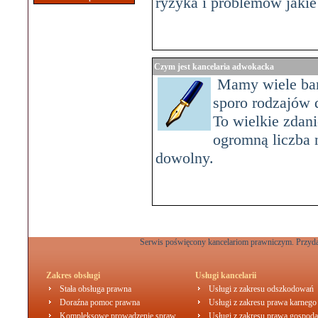
ryzyka i problemów jakie
Czym jest kancelaria adwokacka
Mamy wiele bard
sporo rodzajów 
To wielkie zdani
ogromną liczba
dowolny.
Serwis poświęcony kancelariom prawniczym. Przydat
Zakres obsługi
Usługi kancelarii
Stała obsługa prawna
Usługi z zakresu odszkodowań
Doraźna pomoc prawna
Usługi z zakresu prawa karnego
Kompleksowe prowadzenie spraw
Usługi z zakresu prawa gospoda