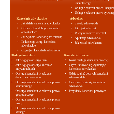
i handlowego
Usługi z zakresu prawa ubezpie
Usługi z zakresu prawa cywilne
Kancelarie adwokackie
Adwokaci
Jak działa kancelaria adwokacka
Szkoły adwokackie
Gdzie szukać dobrych kancelarii
Kim jest adwokat
adwokackich
W czym pomoże adwokat
Jak wybrać kancelarię adwokacką
Aplikacja adwokacka
Ile kosztują usługi kancelarii
Jak zostać adwokatem
adwokackiej
Czym jest kancelaria adwokacka
Obsługa kancelarii
Kancelarie prawne
Jak wygląda obsługa firm
Koszt obsługi kancelarii prawnej
Jak wygląda obsługa klientów
Czym kierować się wybierając
indywidualnych
kancelarie adwokackie
Obsługa kancelarii w zakresie
Gdzie szukać dobrych kancelarii
doradztwa prawnego
adwokackich
Obsługa kancelarii w zakresie prawa
Czym wyróżnia się kancelaria
kanonicznego
adwokacka
Obsługa kancelarii w zakresie prawa
Przykłady kancelarii prawnych
gospodarczego
Obsługa kancelarii w zakresie prawa
pracy
Obsługa kancelarii w zakresie prawa
karnego