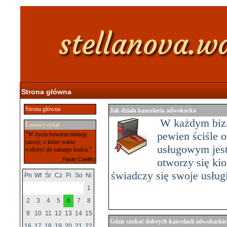
Strona główna
Strona główna
Jak działa kancelaria adwokacka
W każdym bizne
Losowy cytat
pewien ściśle 
"W życiu bowiem istnieją
rzeczy, o które warto
usługowym jest
walczyć do samego końca."
Paulo Coelho
otworzy się kio
świadczy się swoje usługi
Pn
Wt
Śr
Cz
Pi
So
Ni
1
2
3
4
5
6
7
8
9
10
11
12
13
14
15
Gdzie szukać dobrych kancelarii adwokacki
16
17
18
19
20
21
22