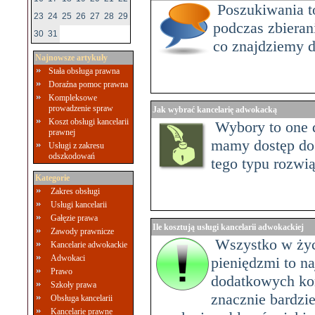
Poszukiwania to
23
24
25
26
27
28
29
podczas zbieran
30
31
co znajdziemy d
Najnowsze artykuły
Stała obsługa prawna
Doraźna pomoc prawna
Kompleksowe
prowadzenie spraw
Jak wybrać kancelarię adwokacką
Koszt obsługi kancelarii
Wybory to one 
prawnej
mamy dostęp do w
Usługi z zakresu
odszkodowań
tego typu rozwi
Kategorie
Zakres obsługi
Usługi kancelarii
Gałęzie prawa
Ile kosztują usługi kancelarii adwokackiej
Zawody prawnicze
Wszystko w życiu
Kancelarie adwokackie
Adwokaci
pieniędzmi to n
Prawo
dodatkowych kon
Szkoły prawa
znacznie bardzi
Obsługa kancelarii
Kancelarie prawne