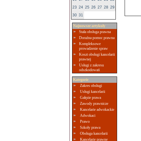
23
24
25
26
27
28
29
30
31
Najnowsze artykuły
Stała obsługa prawna
Doraźna pomoc prawna
Kompleksowe
prowadzenie spraw
Koszt obsługi kancelarii
prawnej
Usługi z zakresu
odszkodowań
Kategorie
Zakres obsługi
Usługi kancelarii
Gałęzie prawa
Zawody prawnicze
Kancelarie adwokackie
Adwokaci
Prawo
Szkoły prawa
Obsługa kancelarii
Kancelarie prawne