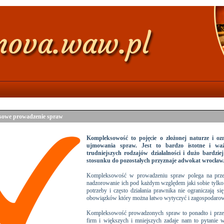
owe prowadzenie spraw
Kompleksowość to pojęcie o złożonej naturze i oz
ujmowania spraw. Jest to bardzo istotne i wa
trudniejszych rodzajów działalności i dużo bardzi
stosunku do pozostałych przyznaje adwokat wrocław
Kompleksowość w prowadzeniu spraw polega na prze
nadzorowanie ich pod każdym względem jaki sobie tyl
potrzeby i często działania prawnika nie ograniczają si
obowiązków który można łatwo wytyczyć i zagospodarowa
Kompleksowość prowadzonych spraw to ponadto i przede 
firm i większych i mniejszych zadaje nam to pytanie