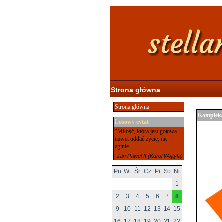
Strona główna
Strona główna
Kompleks
Losowy cytat
"Miłość, która jest gotowa
nawet oddać życie, nie
zginie."
Jan Paweł II (Karol Wojtyła)
Pn
Wt
Śr
Cz
Pi
So
Ni
1
2
3
4
5
6
7
8
9
10
11
12
13
14
15
16
17
18
19
20
21
22