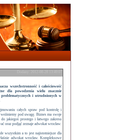
Dodany: 2012-08-28 13:49:07
nacza wszechstronność i całościowość
żne dla powodzenia wielu znacznie
ej problematycznych i utrudnionych w
.
jmowaniu całych spraw pod kontrolę i
ko weźmiemy pod uwagę. Biznes ma swoje
ę do jakiegoś prostego i łatwego zakresu
ć oraz podjąć zeznaje adwokat wrocław.
wszystkim a to jest najistotniejsze dla
 właśnie adwokat wrocław. Kompleksowe