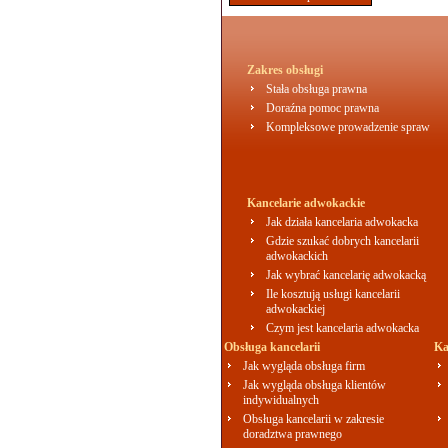
Zakres obsługi
Stała obsługa prawna
Doraźna pomoc prawna
Kompleksowe prowadzenie spraw
Kancelarie adwokackie
Jak działa kancelaria adwokacka
Gdzie szukać dobrych kancelarii
adwokackich
Jak wybrać kancelarię adwokacką
Ile kosztują usługi kancelarii
adwokackiej
Czym jest kancelaria adwokacka
Obsługa kancelarii
Ka
Jak wygląda obsługa firm
Jak wygląda obsługa klientów
indywidualnych
Obsługa kancelarii w zakresie
doradztwa prawnego