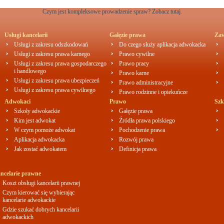
Czym jest kompleksowe prowadzenie spraw? Zobacz tutaj.
Usługi kancelarii
Gałęzie prawa
Zaw
Usługi z zakresu odszkodowań
Do czego służy aplikacja adwokacka
Usługi z zakresu prawa karnego
Prawo cywilne
Usługi z zakresu prawa gospodarczego
Prawo pracy
i handlowego
Prawo karne
Usługi z zakresu prawa ubezpieczeń
Prawo administracyjne
Usługi z zakresu prawa cywilnego
Prawo rodzinne i opiekuńcze
Adwokaci
Prawo
Szk
Szkoły adwokackie
Gałęzie prawa
Kim jest adwokat
Źródła prawa polskiego
W czym pomoże adwokat
Pochodzenie prawa
Aplikacja adwokacka
Rozwój prawa
Jak zostać adwokatem
Definicja prawa
ncelarie prawne
Koszt obsługi kancelarii prawnej
Czym kierować się wybierając
kancelarie adwokackie
Gdzie szukać dobrych kancelarii
adwokackich